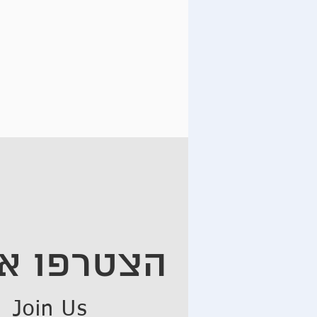
לוגו .
שגרירו
הצטרפו אל
Join Us