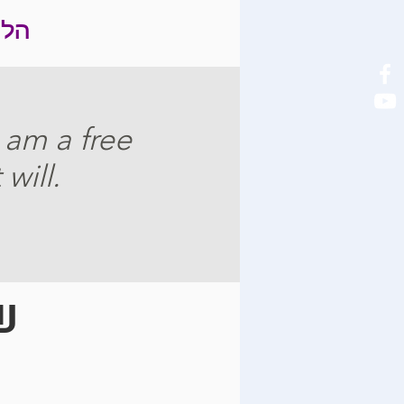
הלי
 am a free
will.
ש
הורדה
-wordmark-colour (1)
שג