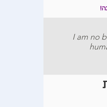
ה!
I am no b
huma
Bank_Hapoalim_Logo
downl