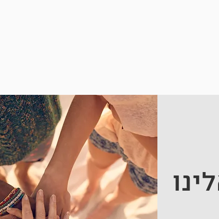
ת גרמניה
איגוד הכדורעף
תנועת הפייר פליי האירופאית
ad-1
ינו